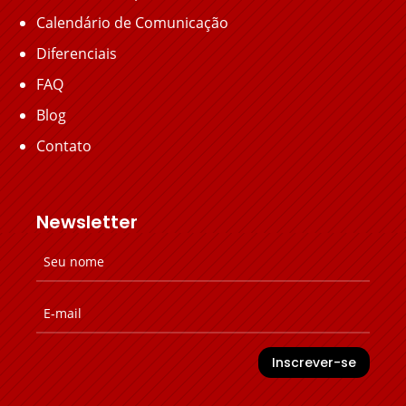
Calendário de Comunicação
Diferenciais
FAQ
Blog
Contato
Newsletter