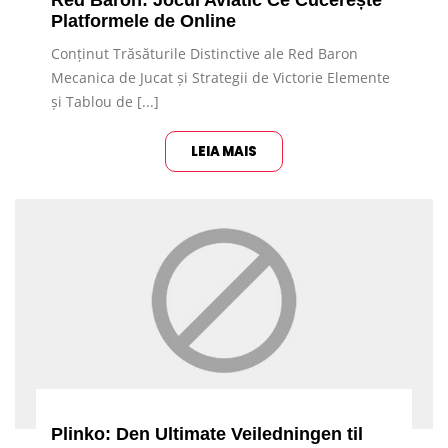
Red Baron: Jocul Aviatic Ce Cucerește
Platformele de Online
Conținut Trăsăturile Distinctive ale Red Baron
Mecanica de Jucat și Strategii de Victorie Elemente
și Tablou de [...]
LEIA MAIS
Plinko: Den Ultimate Veiledningen til