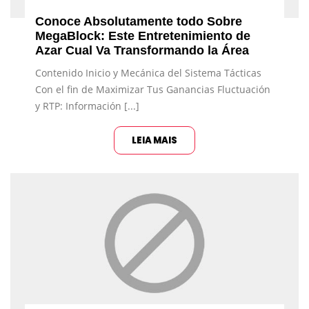
Conoce Absolutamente todo Sobre
MegaBlock: Este Entretenimiento de
Azar Cual Va Transformando la Área
Contenido Inicio y Mecánica del Sistema Tácticas
Con el fin de Maximizar Tus Ganancias Fluctuación
y RTP: Información [...]
LEIA MAIS