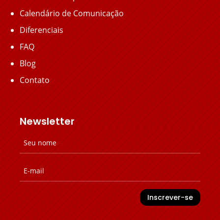
Calendário de Comunicação
Diferenciais
FAQ
Blog
Contato
Newsletter