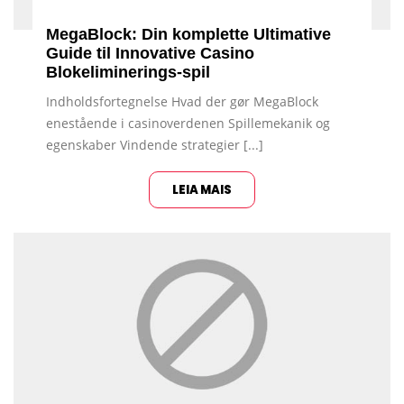
MegaBlock: Din komplette Ultimative
Guide til Innovative Casino
Blokeliminerings-spil
Indholdsfortegnelse Hvad der gør MegaBlock
enestående i casinoverdenen Spillemekanik og
egenskaber Vindende strategier [...]
LEIA MAIS